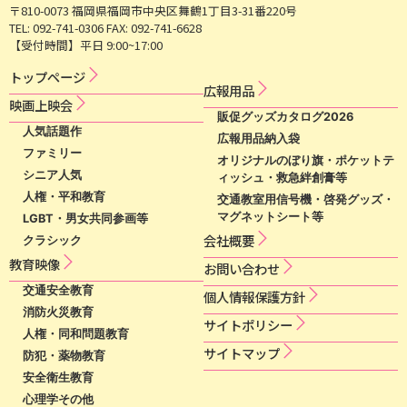
〒810-0073 福岡県福岡市中央区舞鶴1丁目3-31番220号
TEL: 092-741-0306 FAX: 092-741-6628
【受付時間】平日 9:00~17:00
トップページ
広​報​用​品​
映​画​上​映​会​​
販促グッズカタログ2026
人気話題作
広報用品納入袋
ファミリー
オリジナルのぼり旗・ポケットテ
シニア人気
ィッシュ・救急絆創膏等
人権・平和教育
交通教室用信号機・啓発グッズ・
マグネットシート等
LGBT・男女共同参画等
会社概要
クラシック
教育映像
お問い合わせ
交通安全教育
個​人​情​報​保​護​方​針​
消防火災教育
サ​イ​ト​ポ​リ​シ​ー​
人権・同和問題教育
サイトマップ
防犯・薬物教育
安全衛生教育
心理学その他