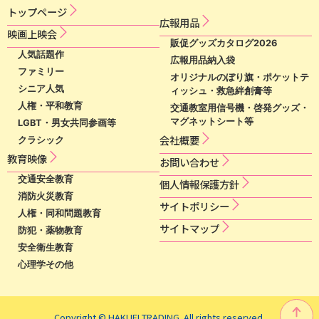
トップページ
広​報​用​品​
映​画​上​映​会​​
販促グッズカタログ2026
人気話題作
広報用品納入袋
ファミリー
オリジナルのぼり旗・ポケットテ
シニア人気
ィッシュ・救急絆創膏等
人権・平和教育
交通教室用信号機・啓発グッズ・
マグネットシート等
LGBT・男女共同参画等
会社概要
クラシック
教育映像
お問い合わせ
交通安全教育
個​人​情​報​保​護​方​針​
消防火災教育
サ​イ​ト​ポ​リ​シ​ー​
人権・同和問題教育
サイトマップ
防犯・薬物教育
安全衛生教育
心理学その他
Copyright © HAKUEI TRADING. All rights reserved.