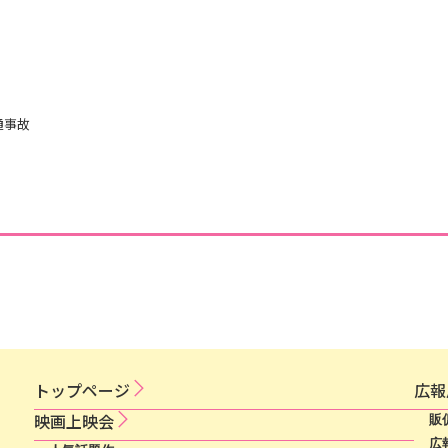
通事故
トップページ
広​報​
映​画​上​映​会​​
販
広