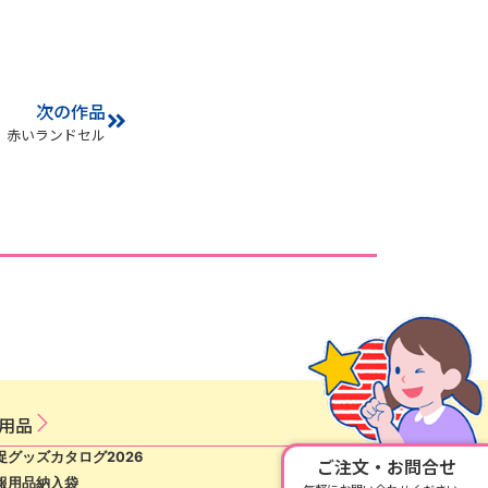
次の作品
赤いランドセル
用​品​
促グッズカタログ2026
ご注文・お問合せ
報用品納入袋