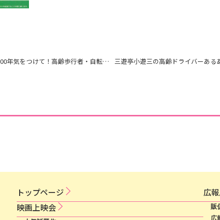
山田邦子の人生100年気をつけて！高齢歩行者・自転車の事故
三遊亭小遊三の高齢ドライバーある
トップページ
広​報​
映​画​上​映​会​​
販
広