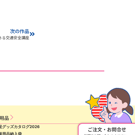
次の作品
ある交通安全講座
用​品​
促グッズカタログ2026
ご注文・お問合せ
報用品納入袋