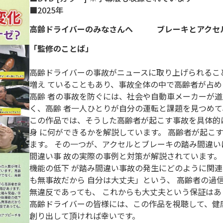
■2025年
高齢ドライバーのみなさんへ ブレーキとアクセル
「監修のことば」
高齢ドライバーの事故がニュースに取り上げられるこ
増え ていることもあり、事故全体の中で高齢者が占め
高齢 者の事故を防ぐには、社会や自動車メーカーが
く、高齢 者一人ひとりが自分の運転と課題を見つめ
この作品では、そうした高齢者が起こす事故を具体的
身 に何ができるかを解説しています。 高齢者が起こ
ます。 その一つが、アクセルとブレーキの踏み間違い
間違い事 故の実際の事例と対策が解説されています。 
機能の低下 が踏み間違い事故の発生にどのように関連
も無事故だから 自分は大丈夫」という、 高齢者の過
無違反であっても、 これからも大丈夫という保証はあ
高齢ドライバーの皆様には、この作品を視聴して、健
創り出して頂ければ幸いです。