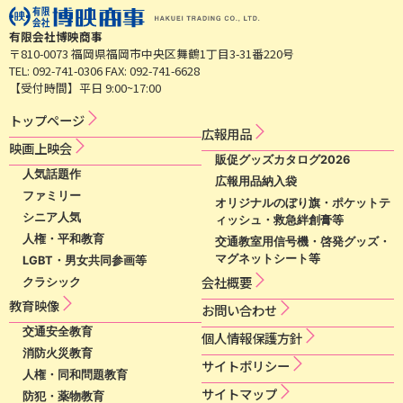
有限会社博映商事
〒810-0073 福岡県福岡市中央区舞鶴1丁目3-31番220号
TEL: 092-741-0306 FAX: 092-741-6628
【受付時間】平日 9:00~17:00
トップページ
広​報​用​品​
映​画​上​映​会​​
販促グッズカタログ2026
人気話題作
広報用品納入袋
ファミリー
オリジナルのぼり旗・ポケットテ
シニア人気
ィッシュ・救急絆創膏等
人権・平和教育
交通教室用信号機・啓発グッズ・
マグネットシート等
LGBT・男女共同参画等
会社概要
クラシック
教育映像
お問い合わせ
交通安全教育
個​人​情​報​保​護​方​針​
消防火災教育
サ​イ​ト​ポ​リ​シ​ー​
人権・同和問題教育
サイトマップ
防犯・薬物教育