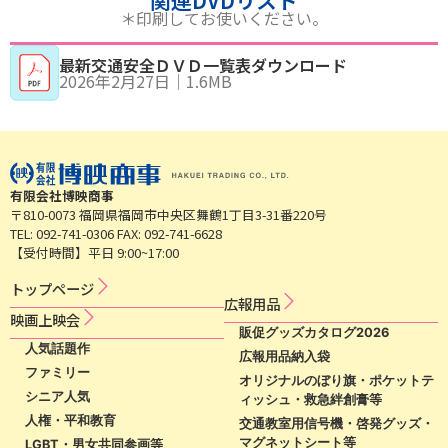
＊印刷してお使いください。
最新交通安全ＤＶＤ一覧表ダウンロード
2026年2月27日
｜
1.6MB
有限会社博映商事
〒810-0073 福岡県福岡市中央区舞鶴1丁目3-31番220号
TEL: 092-741-0306 FAX: 092-741-6628
【受付時間】平日 9:00~17:00
トップページ
広​報​用​品​
映​画​上​映​会​​
販促グッズカタログ2026
人気話題作
広報用品納入袋
ファミリー
オリジナルのぼり旗・ポケットテ
シニア人気
ィッシュ・救急絆創膏等
人権・平和教育
交通教室用信号機・啓発グッズ・
マグネットシート等
LGBT・男女共同参画等