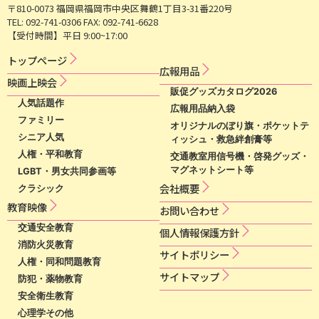
〒810-0073 福岡県福岡市中央区舞鶴1丁目3-31番220号
TEL: 092-741-0306 FAX: 092-741-6628
【受付時間】平日 9:00~17:00
トップページ
広​報​用​品​
映​画​上​映​会​​
販促グッズカタログ2026
人気話題作
広報用品納入袋
ファミリー
オリジナルのぼり旗・ポケットテ
シニア人気
ィッシュ・救急絆創膏等
人権・平和教育
交通教室用信号機・啓発グッズ・
マグネットシート等
LGBT・男女共同参画等
会社概要
クラシック
教育映像
お問い合わせ
交通安全教育
個​人​情​報​保​護​方​針​
消防火災教育
サ​イ​ト​ポ​リ​シ​ー​
人権・同和問題教育
サイトマップ
防犯・薬物教育
安全衛生教育
心理学その他