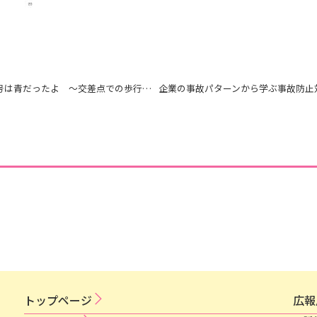
ぼくが渡った信号は青だったよ 〜交差点での歩行者・自転車事故を防ぐために〜
トップページ
広​報​