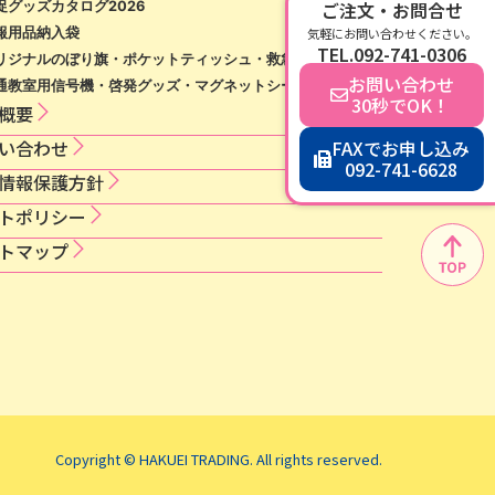
ご注文・お問合せ
促グッズカタログ2026
報用品納入袋
気軽にお問い合わせください。
TEL.092-741-0306
リジナルのぼり旗・ポケットティッシュ・救急絆創膏等
お問い合わせ
通教室用信号機・啓発グッズ・マグネットシート等
30秒でOK！
概要
い合わせ
FAXでお申し込み
092-741-6628
情​報​保​護​方​針​
ト​ポ​リ​シ​ー​
トマップ
Copyright © HAKUEI TRADING. All rights reserved.