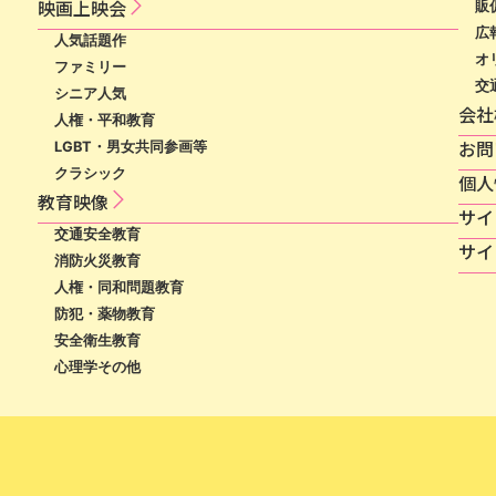
映​画​上​映​会​​
販
広
人気話題作
オ
ファミリー
交
シニア人気
会社
人権・平和教育
お問
LGBT・男女共同参画等
クラシック
個​人​
教育映像
サ​イ​
交通安全教育
サイ
消防火災教育
人権・同和問題教育
防犯・薬物教育
安全衛生教育
心理学その他