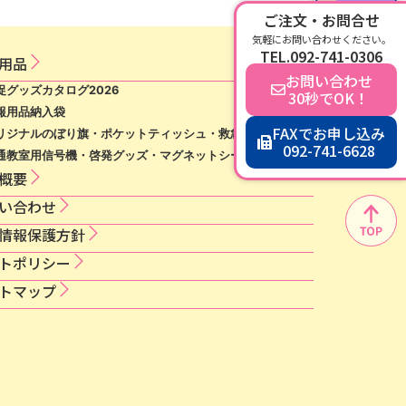
ご注文・お問合せ
気軽にお問い合わせください。
TEL.092-741-0306
用​品​
お問い合わせ
促グッズカタログ2026
30秒でOK！
報用品納入袋
FAXでお申し込み
リジナルのぼり旗・ポケットティッシュ・救急絆創膏等
092-741-6628
通教室用信号機・啓発グッズ・マグネットシート等
概要
い合わせ
情​報​保​護​方​針​
ト​ポ​リ​シ​ー​
トマップ