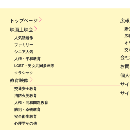
トップページ
広​報​
映​画​上​映​会​​
販
広
人気話題作
オ
ファミリー
交
シニア人気
会社
人権・平和教育
お問
LGBT・男女共同参画等
クラシック
個​人​
教育映像
サ​イ​
交通安全教育
サイ
消防火災教育
人権・同和問題教育
防犯・薬物教育
安全衛生教育
心理学その他