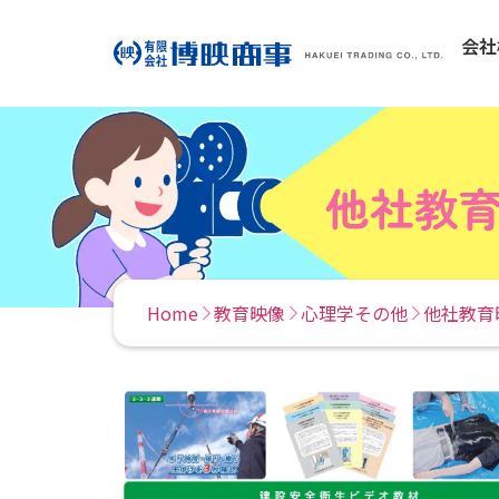
会社
他社教
Home
教育映像
心理学その他
他社教育