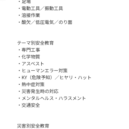
・足場
・電動工具／振動工具
・溶接作業
・酸欠／低圧電気／のり面
テーマ別安全教育
・専門工事
・化学物質
・アスベスト
・ヒューマンエラー対策
・KY（危険予知）／ヒヤリ・ハット
・熱中症対策
・災害発生時の対応
・メンタルヘルス・ハラスメント
・交通安全
災害別安全教育