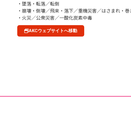
・墜落・転落／転倒
・崩壊・倒壊／飛来・落下／重機災害／はさまれ・巻
・火災／公衆災害／一酸化炭素中毒
AKCウェブサイトへ移動