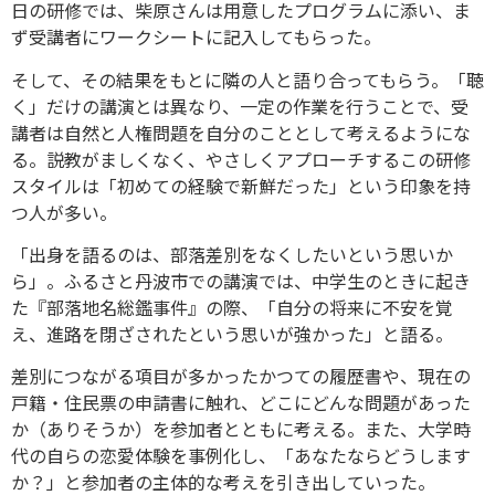
日の研修では、柴原さんは用意したプログラムに添い、ま
ず受講者にワークシートに記入してもらった。
そして、その結果をもとに隣の人と語り合ってもらう。「聴
く」だけの講演とは異なり、一定の作業を行うことで、受
講者は自然と人権問題を自分のこととして考えるようにな
る。説教がましくなく、やさしくアプローチするこの研修
スタイルは「初めての経験で新鮮だった」という印象を持
つ人が多い。
「出身を語るのは、部落差別をなくしたいという思いか
ら」。ふるさと丹波市での講演では、中学生のときに起き
た『部落地名総鑑事件』の際、「自分の将来に不安を覚
え、進路を閉ざされたという思いが強かった」と語る。
差別につながる項目が多かったかつての履歴書や、現在の
戸籍・住民票の申請書に触れ、どこにどんな問題があった
か（ありそうか）を参加者とともに考える。また、大学時
代の自らの恋愛体験を事例化し、「あなたならどうします
か？」と参加者の主体的な考えを引き出していった。