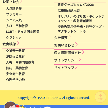
映​画​上​映​会​​
販促グッズカタログ2026
人気話題作
広報用品納入袋
ファミリー
オリジナルのぼり旗・ポケットテ
シニア人気
ィッシュ・救急絆創膏等
人権・平和教育
交通教室用信号機・啓発グッズ・
マグネットシート等
LGBT・男女共同参画等
会社概要
クラシック
教育映像
お問い合わせ
交通安全教育
個​人​情​報​保​護​方​針​
消防火災教育
サ​イ​ト​ポ​リ​シ​ー​
人権・同和問題教育
サイトマップ
防犯・薬物教育
安全衛生教育
心理学その他
Copyright © HAKUEI TRADING. All rights reserved.