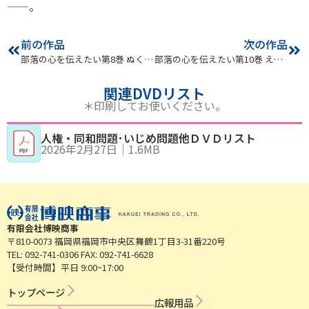
——。
前の作品
次の作品
部落の心を伝えたい第8巻 ぬくもりを感じて
部落の心を伝えたい第10巻 えびす舞に思いをのせて
関連DVDリスト
＊印刷してお使いください。
人権・同和問題･いじめ問題他ＤＶＤリスト
2026年2月27日
｜
1.6MB
有限会社博映商事
〒810-0073 福岡県福岡市中央区舞鶴1丁目3-31番220号
TEL: 092-741-0306 FAX: 092-741-6628
【受付時間】平日 9:00~17:00
トップページ
広​報​用​品​