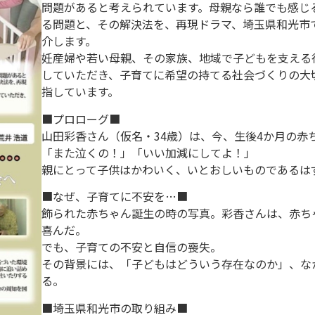
問題があると考えられています。母親なら誰でも感じ
る問題と、その解決法を、再現ドラマ、埼玉県和光市
介します。
妊産婦や若い母親、その家族、地域で子どもを支える
していただき、子育てに希望の持てる社会づくりの大
指しています。
■プロローグ■
山田彩香さん（仮名・34歳）は、今、生後4か月の赤
「また泣くの！」「いい加減にしてよ！」
親にとって子供はかわいく、いとおしいものであるは
■なぜ、子育てに不安を…■
飾られた赤ちゃん誕生の時の写真。彩香さんは、赤ち
喜んだ。
でも、子育ての不安と自信の喪失。
その背景には、「子どもはどういう存在なのか」、な
る。
■埼玉県和光市の取り組み■