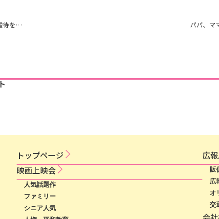
虐待を…
パパ、マ
ト
トップページ
広​報​
映​画​上​映​会​​
販
広
人気話題作
オ
ファミリー
交
シニア人気
会社