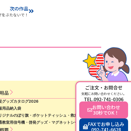
次の作品
マをぶたないで！
ご注文・お問合せ
用​品​
気軽にお問い合わせください。
TEL.092-741-0306
促グッズカタログ2026
お問い合わせ
報用品納入袋
30秒でOK！
リジナルのぼり旗・ポケットティッシュ・救急絆創膏等
通教室用信号機・啓発グッズ・マグネットシート等
FAXでお申し込み
092-741-6628
概要