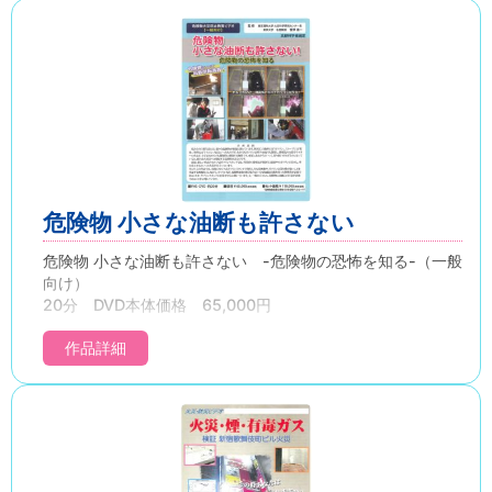
セルフ式スタンドの増加に伴い、消防法の一部改正内容も踏
まえて、危険物取扱者の具体的な役割や事故防止の点検の仕
方を分かりやすく解説しています。
危険物 小さな油断も許さない
危険物 小さな油断も許さない -危険物の恐怖を知る-（一般
向け）
20分 DVD本体価格 65,000円
実際にセルフ式ガソリンスタンドで発生した火災映像や、ガ
作品詳細
ソリンは引火性が強いことを実証する映像を示しながら、ガ
ソリンなど、危険物を取り扱う場合は十分な知識と技術を持
った管理者が必要であることを、ガソリンスタンドの日常を
中心に、一般の人々にも、危険物には細心の注意が必要であ
ることを示しています。