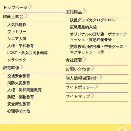
トップページ
広​報​用​品​
映​画​上​映​会​​
販促グッズカタログ2026
人気話題作
広報用品納入袋
ファミリー
オリジナルのぼり旗・ポケットテ
シニア人気
ィッシュ・救急絆創膏等
人権・平和教育
交通教室用信号機・啓発グッズ・
マグネットシート等
LGBT・男女共同参画等
会社概要
クラシック
教育映像
お問い合わせ
交通安全教育
個​人​情​報​保​護​方​針​
消防火災教育
サ​イ​ト​ポ​リ​シ​ー​
人権・同和問題教育
サイトマップ
防犯・薬物教育
安全衛生教育
心理学その他