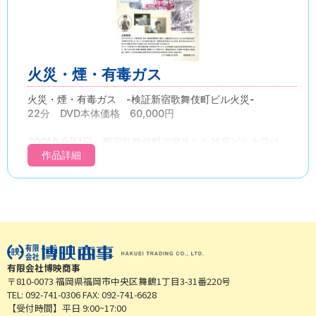
火災・煙・有毒ガス
火災・煙・有毒ガス -検証新宿歌舞伎町ビル火災-
22分 DVD本体価格 60,000円
2001年9月1日、新宿歌舞伎町で発生した雑居ビル火災は、
44人もの死者を出す大惨事となりました。
作品詳細
この作品では、火
災における煙の危険性、燃焼によって発生する一酸化炭素な
ど、有毒ガスの恐ろしさを見直し、併せて、火災時の煙から
どのように身を守ればよいかを検証しています。
有限会社博映商事
〒810-0073 福岡県福岡市中央区舞鶴1丁目3-31番220号
TEL: 092-741-0306 FAX: 092-741-6628
【受付時間】平日 9:00~17:00