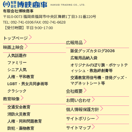
有限会社博映商事
〒810-0073 福岡県福岡市中央区舞鶴1丁目3-31番220号
TEL: 092-741-0306 FAX: 092-741-6628
【受付時間】平日 9:00~17:00
トップページ
広​報​用​品​
映​画​上​映​会​​
販促グッズカタログ2026
人気話題作
広報用品納入袋
ファミリー
オリジナルのぼり旗・ポケットテ
シニア人気
ィッシュ・救急絆創膏等
人権・平和教育
交通教室用信号機・啓発グッズ・
マグネットシート等
LGBT・男女共同参画等
会社概要
クラシック
教育映像
お問い合わせ
交通安全教育
個​人​情​報​保​護​方​針​
消防火災教育
サ​イ​ト​ポ​リ​シ​ー​
人権・同和問題教育
サイトマップ
防犯・薬物教育