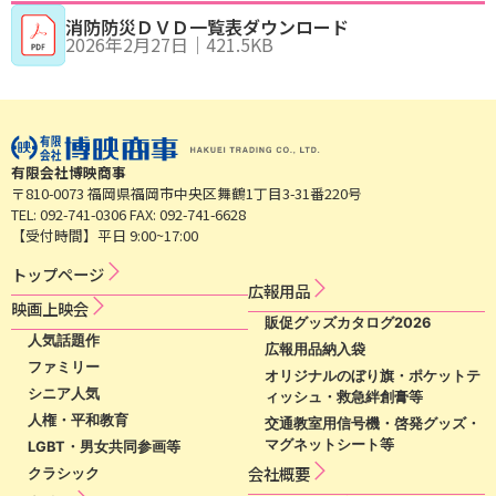
消防防災ＤＶＤ一覧表ダウンロード
2026年2月27日
｜
421.5KB
有限会社博映商事
〒810-0073 福岡県福岡市中央区舞鶴1丁目3-31番220号
TEL: 092-741-0306 FAX: 092-741-6628
【受付時間】平日 9:00~17:00
トップページ
広​報​用​品​
映​画​上​映​会​​
販促グッズカタログ2026
人気話題作
広報用品納入袋
ファミリー
オリジナルのぼり旗・ポケットテ
シニア人気
ィッシュ・救急絆創膏等
人権・平和教育
交通教室用信号機・啓発グッズ・
マグネットシート等
LGBT・男女共同参画等
会社概要
クラシック