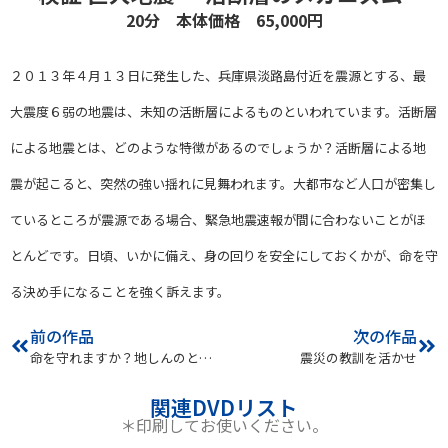
20分 本体価格 65,000円
２０１３年４月１３日に発生した、兵庫県淡路島付近を震源とする、最
大震度
６弱の地震は、未知の活断層によるものといわれています。活断層
による地震とは、どのような特徴があるのでしょうか？活断層による地
震が起こると、突然の強い揺れに見舞われます。大都市など人口が密集し
ているところが震源である場合、緊急地震速報が間に合わないことがほ
とんどです。日頃、いかに備え、身の回りを安全にしておくかが、命を守
る決め手になることを強く訴えます。
前の作品
次の作品
命を守れますか？地しんのとき つ波のとき
震災の教訓を活かせ
関連DVDリスト
＊印刷してお使いください。