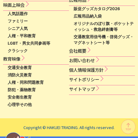
映​画​上​映​会​​
販促グッズカタログ2026
人気話題作
広報用品納入袋
ファミリー
オリジナルのぼり旗・ポケットテ
シニア人気
ィッシュ・救急絆創膏等
人権・平和教育
交通教室用信号機・啓発グッズ・
マグネットシート等
LGBT・男女共同参画等
会社概要
クラシック
教育映像
お問い合わせ
交通安全教育
個​人​情​報​保​護​方​針​
消防火災教育
サ​イ​ト​ポ​リ​シ​ー​
人権・同和問題教育
サイトマップ
防犯・薬物教育
安全衛生教育
心理学その他
Copyright © HAKUEI TRADING. All rights reserved.