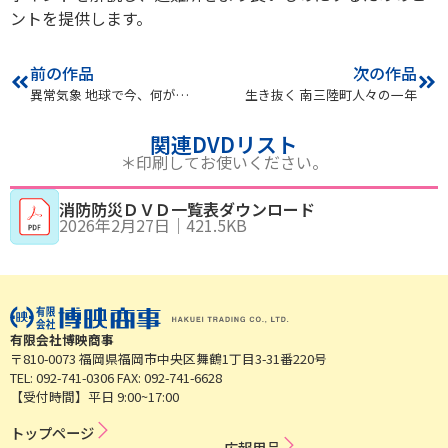
ントを提供します。
前の作品
次の作品
異常気象 地球で今、何が…
生き抜く 南三陸町人々の一年
関連DVDリスト
＊印刷してお使いください。
消防防災ＤＶＤ一覧表ダウンロード
2026年2月27日
｜
421.5KB
有限会社博映商事
〒810-0073 福岡県福岡市中央区舞鶴1丁目3-31番220号
TEL: 092-741-0306 FAX: 092-741-6628
【受付時間】平日 9:00~17:00
トップページ
広​報​用​品​