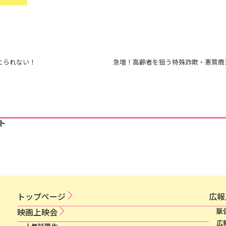
とられない！
ト
トップページ
広​報​
映​画​上​映​会​​
販
広