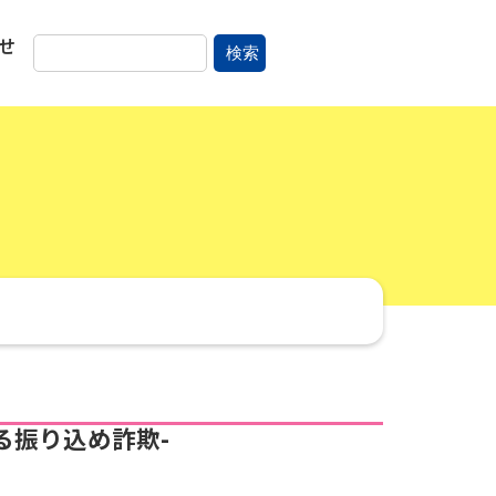
せ
検索
る振り込め詐欺-