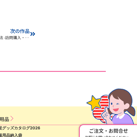
次の作品
急増！高齢者を狙う特殊詐欺・悪質商法 -訪問購入・点検商法・投資詐欺-（高齢者向け）
用​品​
促グッズカタログ2026
ご注文・お問合せ
報用品納入袋