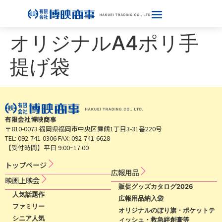
オリジナルA4ポリ手
提げ袋
有限会社博映商事
〒810-0073 福岡県福岡市中央区舞鶴1丁目3-31番220号
TEL: 092-741-0306 FAX: 092-741-6628
【受付時間】平日 9:00~17:00
トップページ
広​報​用​品​
映​画​上​映​会​​
販促グッズカタログ2026
人気話題作
広報用品納入袋
ファミリー
オリジナルのぼり旗・ポケットテ
シニア人気
ィッシュ・救急絆創膏等