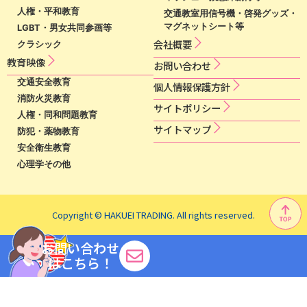
人権・平和教育
交通教室用信号機・啓発グッズ・
マグネットシート等
LGBT・男女共同参画等
会社概要
クラシック
教育映像
お問い合わせ
交通安全教育
個​人​情​報​保​護​方​針​
消防火災教育
サ​イ​ト​ポ​リ​シ​ー​
人権・同和問題教育
サイトマップ
防犯・薬物教育
安全衛生教育
心理学その他
Copyright © HAKUEI TRADING. All rights reserved.
お問い合わせ
はこちら！