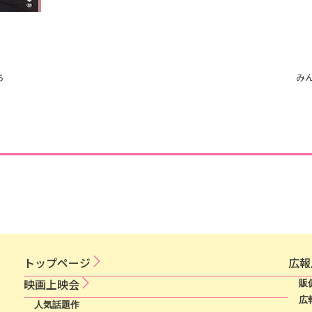
ち
み
トップページ
広​報​
映​画​上​映​会​​
販
広
人気話題作