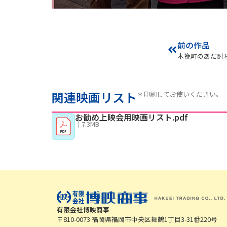
前の作品
木挽町のあだ討
関連映画リスト
＊印刷してお使いください。
お勧め上映会用映画リスト.pdf
｜
7.3MB
有限会社博映商事
〒810-0073 福岡県福岡市中央区舞鶴1丁目3-31番220号