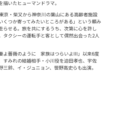
を描いたヒューマンドラマ。
を東京・柴又から神奈川の葉山にある高齢者施設
いくつか寄ってみたいところがある」という頼み
走らせる。旅を共にするうち、次第に心を許し
。タクシーの運転手と客として偶然出会った2人
よ薔薇のように 家族はつらいよIII」以来6度
、すみれの結婚相手・小川役を迫田孝也、宇佐
野三鈴、イ・ジュニョン、笹野高史らも出演。