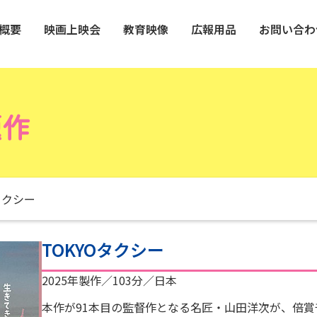
概要
映画上映会
教育映像
広報用品
お問い合わ
題作
タクシー
TOKYOタクシー
2025年製作／103分／日本
本作が91本目の監督作となる名匠・山田洋次が、倍賞