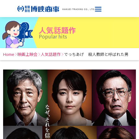
人気話題作
Popular hits
Home
映画上映会
人気話題作
でっちあげ 殺人教師と呼ばれた男