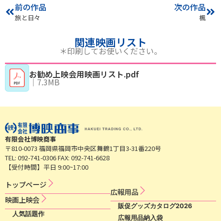
前の作品
次の作品
旅と日々
楓
関連映画リスト
＊印刷してお使いください。
お勧め上映会用映画リスト.pdf
｜
7.3MB
有限会社博映商事
〒810-0073 福岡県福岡市中央区舞鶴1丁目3-31番220号
TEL: 092-741-0306 FAX: 092-741-6628
【受付時間】平日 9:00~17:00
トップページ
広​報​用​品​
映​画​上​映​会​​
販促グッズカタログ2026
人気話題作
広報用品納入袋