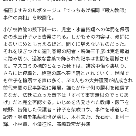
福田ますみのルポタージュ「でっちあげ福岡『殺人教師』
事件の真相」を映画化。
小学校教諭の薮下誠一は、児童・氷室拓翔への体罰を保護
者の氷室律子から告発される。しかもその内容は、教師に
よるいじめとも言えるほど、聞くに堪えないものだった。
それを嗅ぎつけた週刊春報の記者・鳴海三千彦は実名報道
に踏み切り、過激な言葉で飾られた記事は世間を震撼させ
る。マスコミの標的となった薮下は、誹謗中傷や裏切り、
さらには停職と、絶望の底へ突き落とされていく。世間で
も律子を擁護する声は多く、550人もの大弁護団が結成され
前代未聞の民事訴訟に発展。誰もが律子側の勝利を確信す
るなか、法廷に立った薮下は「すべて事実無根のでっちあ
げ」だと完全否認する。いじめを告発された教師・薮下を
綾野、告発した保護者・律子を柴咲コウ、事件を報道した
記者・鳴海を亀梨和也が演じ、木村文乃、光石研、北村一
輝、小林薫、小澤征悦、髙嶋政宏が共演。