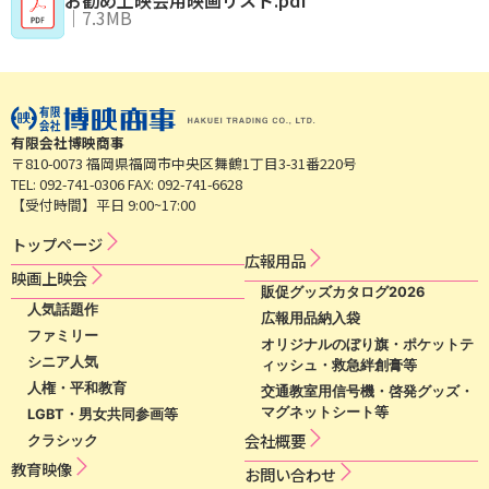
｜
7.3MB
有限会社博映商事
〒810-0073 福岡県福岡市中央区舞鶴1丁目3-31番220号
TEL: 092-741-0306 FAX: 092-741-6628
【受付時間】平日 9:00~17:00
トップページ
広​報​用​品​
映​画​上​映​会​​
販促グッズカタログ2026
人気話題作
広報用品納入袋
ファミリー
オリジナルのぼり旗・ポケットテ
シニア人気
ィッシュ・救急絆創膏等
人権・平和教育
交通教室用信号機・啓発グッズ・
マグネットシート等
LGBT・男女共同参画等
会社概要
クラシック
教育映像
お問い合わせ