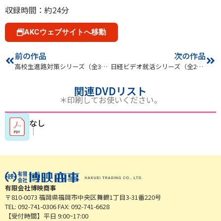
収録時間：約24分
AKCウェブサイトへ移動
前の作品
次の作品
高校生進路対策シリーズ（全3巻）
日経ビデオ就活シリーズ（全2巻）
関連DVDリスト
＊印刷してお使いください。
なし
｜
有限会社博映商事
〒810-0073 福岡県福岡市中央区舞鶴1丁目3-31番220号
TEL: 092-741-0306 FAX: 092-741-6628
【受付時間】平日 9:00~17:00