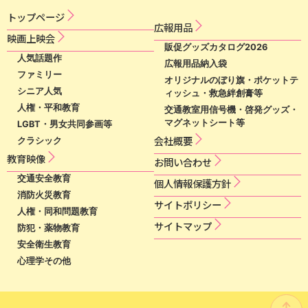
トップページ
広​報​用​品​
映​画​上​映​会​​
販促グッズカタログ2026
人気話題作
広報用品納入袋
ファミリー
オリジナルのぼり旗・ポケットテ
シニア人気
ィッシュ・救急絆創膏等
人権・平和教育
交通教室用信号機・啓発グッズ・
マグネットシート等
LGBT・男女共同参画等
会社概要
クラシック
教育映像
お問い合わせ
交通安全教育
個​人​情​報​保​護​方​針​
消防火災教育
サ​イ​ト​ポ​リ​シ​ー​
人権・同和問題教育
サイトマップ
防犯・薬物教育
安全衛生教育
心理学その他