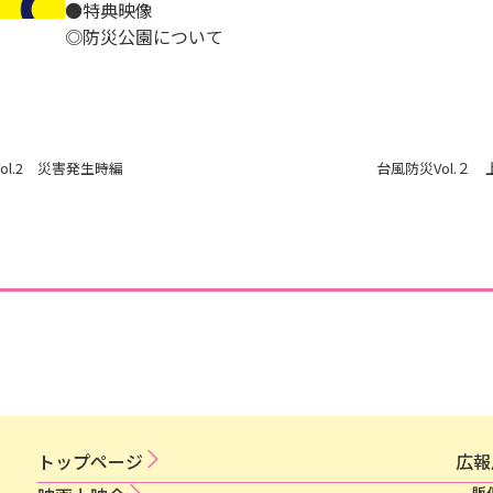
●特典映像
◎防災公園について
ol.2 災害発生時編
台風防災Vol.２
トップページ
広​報​