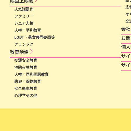
映​画​上​映​会​​
販
広
人気話題作
オ
ファミリー
交
シニア人気
会社
人権・平和教育
お問
LGBT・男女共同参画等
クラシック
個​人​
教育映像
サ​イ​
交通安全教育
サイ
消防火災教育
人権・同和問題教育
防犯・薬物教育
安全衛生教育
心理学その他