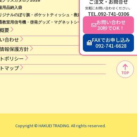
ご注文・お問合せ
促グッズカタログ2026
報用品納入袋
気軽にお問い合わせください。
TEL.092-741-0306
リジナルのぼり旗・ポケットティッシュ・救急絆創膏等
お問い合わせ
通教室用信号機・啓発グッズ・マグネットシート等
30秒でOK！
概要
い合わせ
FAXでお申し込み
092-741-6628
情​報​保​護​方​針​
ト​ポ​リ​シ​ー​
トマップ
Copyright © HAKUEI TRADING. All rights reserved.