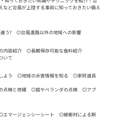
立つ・知っておきたい知識やテクニックを紹介！台
えなど台風が上陸する事前に知っておきたい備え
違う? ◎台風進路以外の地域への影響
の内容紹介 ◎長期保存可能な食料紹介
ついて
しよう ◎地域の水害情報を知る ◎家財道具
の点検と修繕 ◎庭やベランダの点検 ◎アプ
◎エマージェンシーシート ◎緩衝材による断