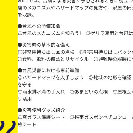
Vol.1では、台風による災害が予想されるときに役
風のメカニズムやハザードマップの見方や、家屋の備
を収録。
●台風への予備知識
◎台風のメカニズムを知ろう! ◎ゲリラ豪雨と台風は
●災害時の基本的な備え
◎非常用持ち出し品の点検 ◎非常用持ち出しバック
〇食料、飲料の備蓄とリサイクル 〇避難時の服装に
●台風災害における事前準備
◎ハザードマップを入手しよう ◎地域の地形を確認
を守る
◎雨水排水溝の手入れ ◎あまどいの点検 ◎屋根瓦
リ活用
●災害便利グッズ紹介
◎窓ガラス保護シート ◎携帯ガスボンベ式コンロ 
熱シート