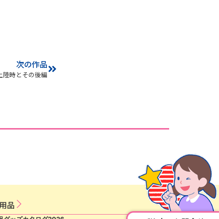
次の作品
 上陸時とその後編
用​品​