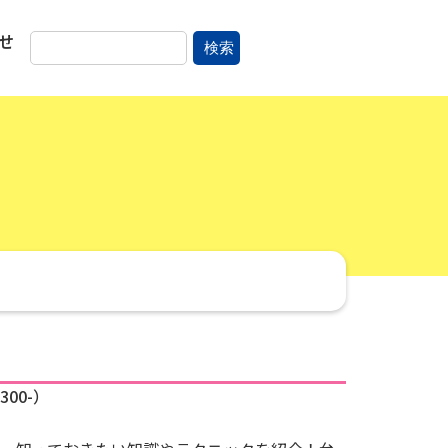
せ
検索
00-）